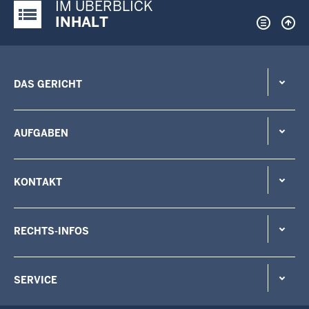
IM ÜBERBLICK
Justiz-Portal im Überblick:
INHALT
DAS GERICHT
AUFGABEN
KONTAKT
RECHTS-INFOS
SERVICE