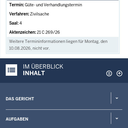
Güte- und Verhandlungstermin
Zivilsache
4
21 C 269/26
Weitere Termininformationen liegen für Montag, den
10.08.2026, nicht vor.
IM ÜBERBLICK
Justiz-Portal im Überblick:
INHALT
DAS GERICHT
AUFGABEN