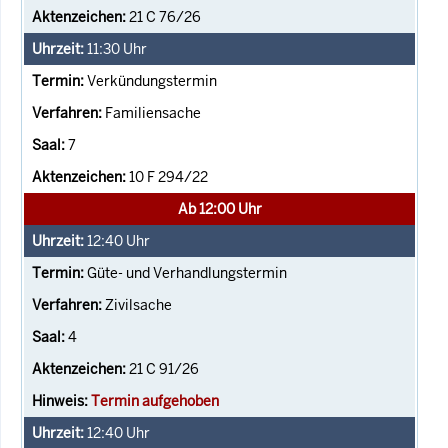
21 C 76/26
11:30
Uhr
Verkündungstermin
Familiensache
7
10 F 294/22
Ab 12:00 Uhr
12:40
Uhr
Güte- und Verhandlungstermin
Zivilsache
4
21 C 91/26
Termin aufgehoben
12:40
Uhr