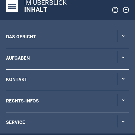
IM ÜBERBLICK
Justiz-Portal im Überblick:
INHALT
DAS GERICHT
AUFGABEN
KONTAKT
RECHTS-INFOS
SERVICE