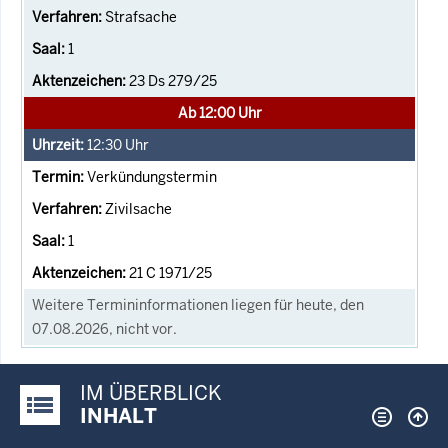
Strafsache
1
23 Ds 279/25
Ab 12:00 Uhr
12:30
Uhr
Verkündungstermin
Zivilsache
1
21 C 1971/25
Weitere Termininformationen liegen für heute, den
07.08.2026, nicht vor.
IM ÜBERBLICK
Justiz-Portal im Überblick:
INHALT