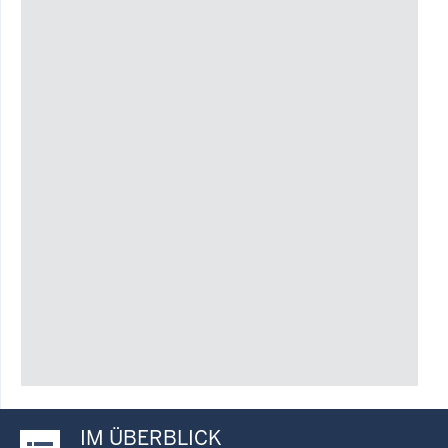
IM ÜBERBLICK
Justiz-Portal im Überblick: