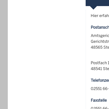
Hier erfah
Postansch
Amtsgeric
Gerichtst
48565 Ste
Postfach 
48541 Ste
Telefonze
02551 66
Faxstelle
02551 66-