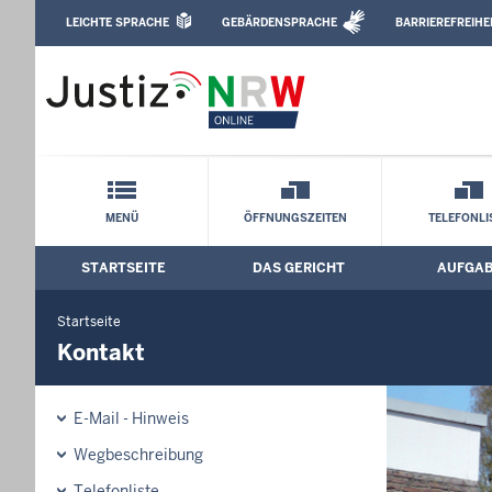
Direkt zum Inhalt
LEICHTE SPRACHE
GEBÄRDENSPRACHE
BARRIEREFREIHE
Leichte Sprache, Gebärdensprachenvideo u
Amtsgericht Steinfurt: Kontakt
Schnellnavigation mit Volltext-Suche
MENÜ
ÖFFNUNGSZEITEN
TELEFONLI
STARTSEITE
DAS GERICHT
AUFGA
Hauptmenü: Hauptnavigation
Startseite
Kontakt
E-Mail - Hinweis
Wegbeschreibung
Telefonliste