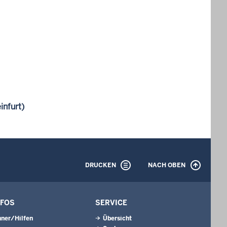
infurt)
DRUCKEN
NACH OBEN
NFOS
SERVICE
ner/Hilfen
Übersicht