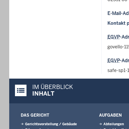
E-Mail-Ad
Kontakt p
EGVP
-Adr
govello-
EGVP
-Ad
safe-sp1
IM ÜBERBLICK
Justiz-Portal im Überblick:
INHALT
DAS GERICHT
AUFGABEN
Gerichtsvorstellung / Gebäude
Abteilungen