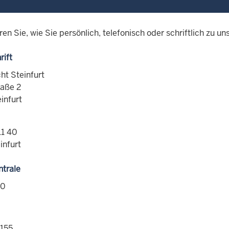
ren Sie, wie Sie persönlich, telefonisch oder schriftlich zu
rift
ht Steinfurt
raße 2
infurt
11 40
infurt
ntrale
-0
155