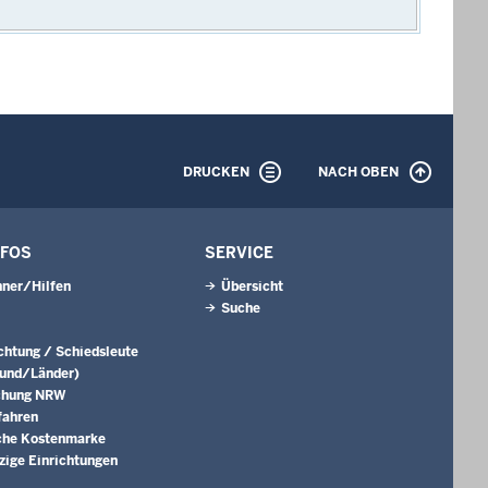
DRUCKEN
NACH OBEN
NFOS
SERVICE
ner/Hilfen
Übersicht
Suche
ichtung / Schiedsleute
Bund/Länder)
chung NRW
fahren
che Kostenmarke
ige Einrichtungen