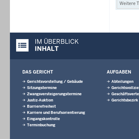
Weitere T
IM ÜBERBLICK
Justiz-Portal im Überblick:
INHALT
DAS GERICHT
AUFGABEN
Gerichtsvorstellung / Gebäude
Abteilungen
Sitzungstermine
Gerichtsvollzi
Zwangsversteigerungs­termine
Geschäftsverte
Justiz-Auktion
Gerichtsbezirk
Barrierefreiheit
Karriere und Berufsorientierung
Eingangskontrolle
Terminbuchung