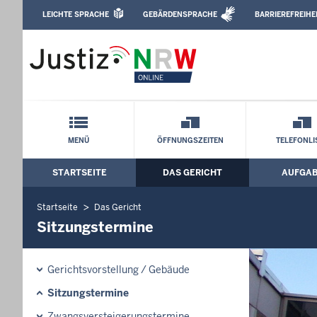
Direkt zum Inhalt
LEICHTE SPRACHE
GEBÄRDENSPRACHE
BARRIEREFREIHE
Leichte Sprache, Gebärdensprachenvideo u
Amtsgericht Steinfurt: Sitzungstermine
Schnellnavigation mit Volltext-Suche
MENÜ
ÖFFNUNGSZEITEN
TELEFONLI
STARTSEITE
DAS GERICHT
AUFGA
Hauptmenü: Hauptnavigation
Startseite
Das Gericht
Sitzungstermine
Gerichtsvorstellung / Gebäude
Sitzungstermine
Zwangsversteigerungs­termine