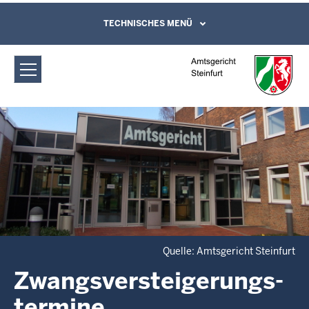
Direkt zum Inhalt
Amtsgericht Steinfurt:
TECHNISCHES MENÜ
Leichte Sprache, Gebärdensprachenvideo
und Kontaktformular
Zwangsversteigerungs­termine
Quelle: Amtsgericht Steinfurt
Zwangsversteigerungs­
termine