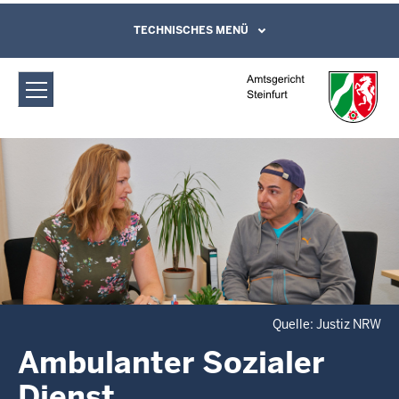
Direkt zum Inhalt
Amtsgericht Steinfurt: Ambulanter
TECHNISCHES MENÜ
Leichte Sprache, Gebärdensprachenvideo
und Kontaktformular
Sozialer Dienst
Quelle: Justiz NRW
Ambulanter Sozialer
Dienst