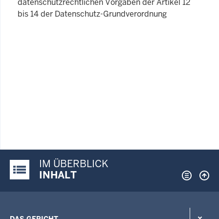
datenschutzrechtlichen Vorgaben der Artikel 12
bis 14 der Datenschutz-Grundverordnung
IM ÜBERBLICK
Justiz-Portal im Überblick:
INHALT
DAS GERICHT